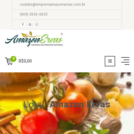
contato@emporioamazonervas.com.br
(069) 3536-0633
0
R$
0,00
Loja
-
Amazon Ervas