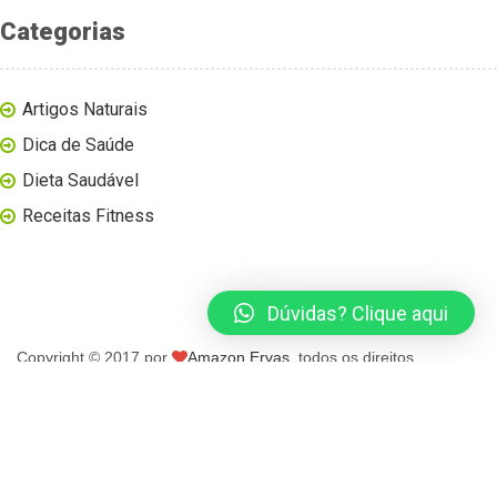
Categorias
Artigos Naturais
Dica de Saúde
Dieta Saudável
Receitas Fitness
Dúvidas? Clique aqui
Copyright © 2017 por
Amazon Ervas
, todos os direitos
reservados.
página inicial
blog
loja virtual
contato
minha conta