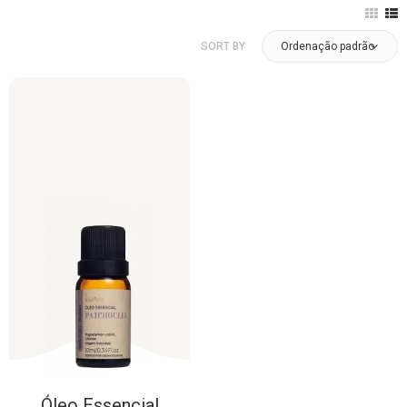
SORT BY
Ordenação padrão
Óleo
Essencial