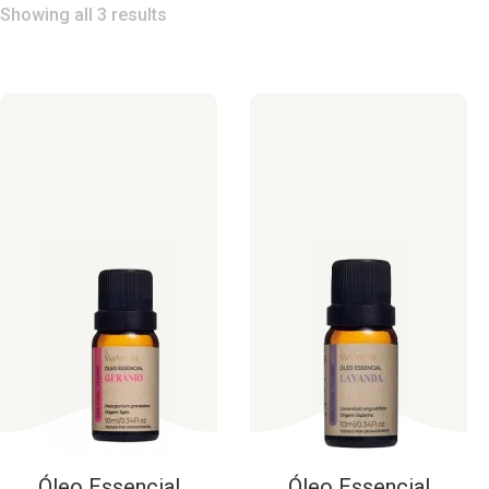
Showing all 3 results
Óleo
Essencial
Óleo
Essencial