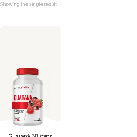
Showing the single result
Guaraná
60
caps