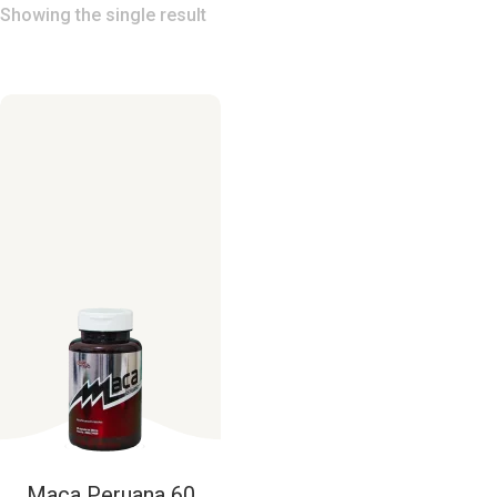
Showing the single result
Maca
Peruana
60