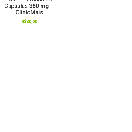
Cápsulas
380 mg –
ClinicMais
R$
30,00