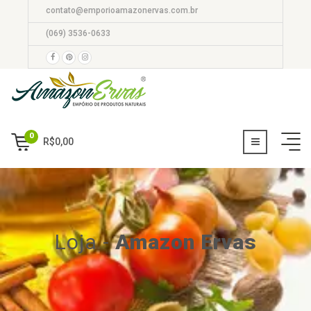
contato@emporioamazonervas.com.br
(069) 3536-0633
0
R$
0,00
Loja
-
Amazon Ervas