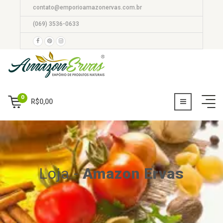
contato@emporioamazonervas.com.br
(069) 3536-0633
0
R$
0,00
Loja
-
Amazon Ervas