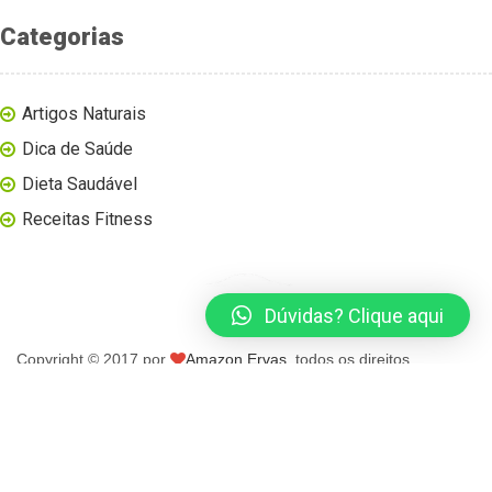
Categorias
Artigos Naturais
Dica de Saúde
Dieta Saudável
Receitas Fitness
Dúvidas? Clique aqui
Copyright © 2017 por
Amazon Ervas
, todos os direitos
reservados.
página inicial
blog
loja virtual
contato
minha conta