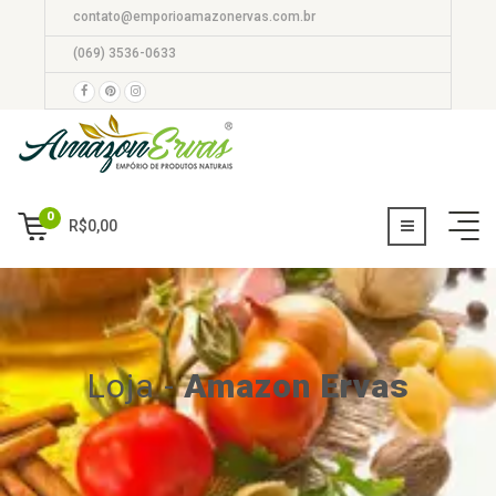
contato@emporioamazonervas.com.br
(069) 3536-0633
0
R$
0,00
Loja
-
Amazon Ervas