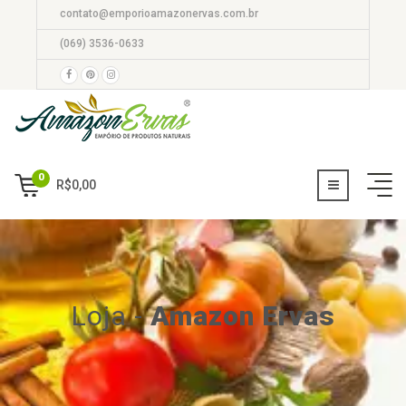
contato@emporioamazonervas.com.br
(069) 3536-0633
0
R$
0,00
Loja
-
Amazon Ervas