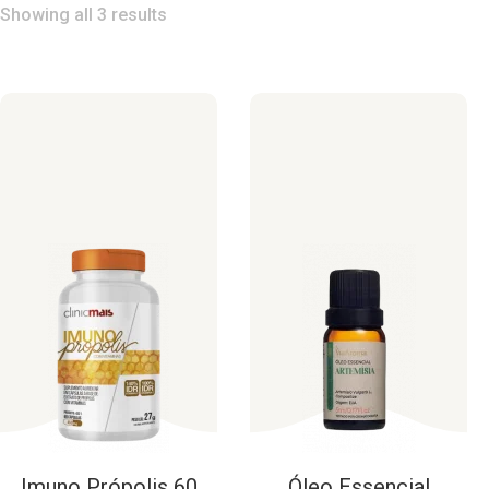
Showing all 3 results
Imuno
Própolis
60
Óleo
Essencial