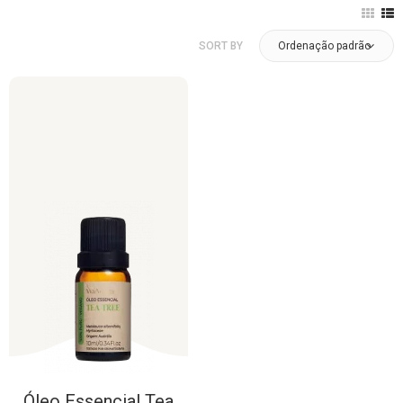
SORT BY
Ordenação padrão
Óleo
Essencial
Tea