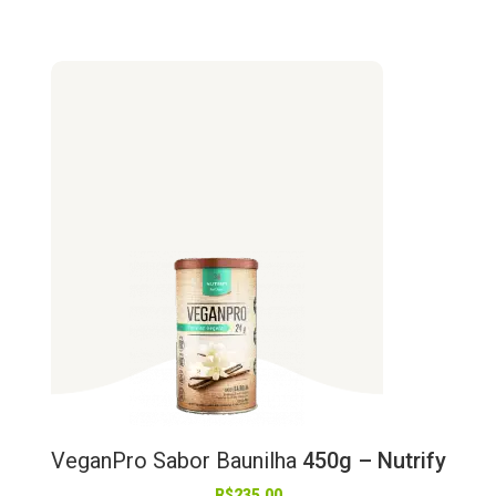
VeganPro
Sabor
Baunilha
450g – Nutrify
R$
235,00