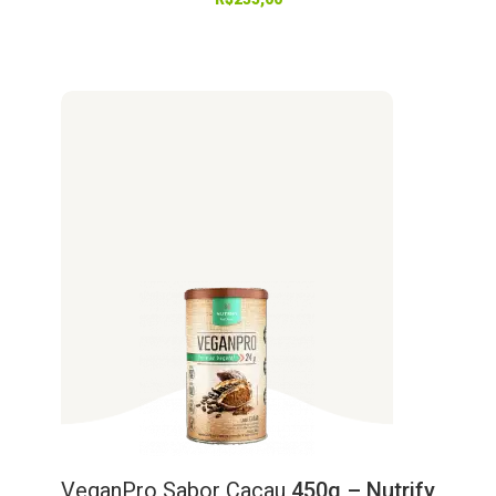
VeganPro
Sabor
Cacau
450g – Nutrify