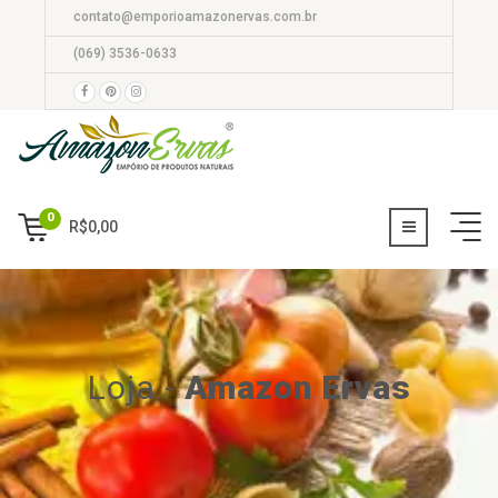
contato@emporioamazonervas.com.br
(069) 3536-0633
0
R$
0,00
Loja
-
Amazon Ervas