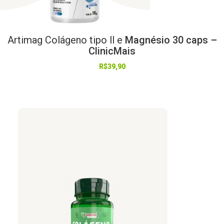
Artimag
Colágeno
tipo
ll
e
Magnésio 30 caps –
ClinicMais
R$
39,90