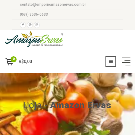
contato@emporioamazonervas.com.br
(069) 3536-0633
0
R$
0,00
Loja
-
Amazon Ervas